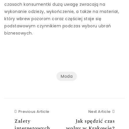
czasach konsumentki dużą uwagę zwracają na
wykonanie odzieży, wykończenie, a także na materiał,
który wbrew pozorom coraz częściej staje się
podstawowym czynnikiem podczas wyboru ubrań
biznesowych.
Moda
Previous Article
Next Ar
Previous Article
Next Article
Zalety
Jak spędzić czas
internetowych
wolny w Krakowie?