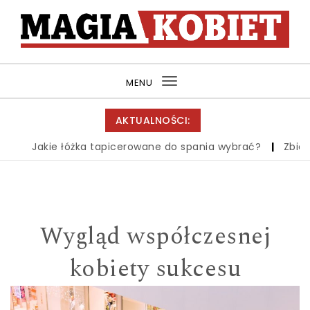
Skip to content
MagiaKobiet.pl
MENU
Toggle
navigation
AKTUALNOŚCI:
Jakie łóżka tapicerowane do spania wybrać?
|
Zbiór wie
Wygląd współczesnej
kobiety sukcesu