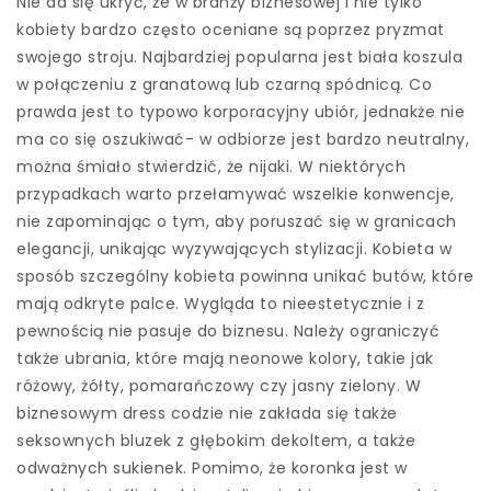
Nie da się ukryć, że w branży biznesowej i nie tylko
kobiety bardzo często oceniane są poprzez pryzmat
swojego stroju. Najbardziej popularna jest biała koszula
w połączeniu z granatową lub czarną spódnicą. Co
prawda jest to typowo korporacyjny ubiór, jednakże nie
ma co się oszukiwać- w odbiorze jest bardzo neutralny,
można śmiało stwierdzić, że nijaki. W niektórych
przypadkach warto przełamywać wszelkie konwencje,
nie zapominając o tym, aby poruszać się w granicach
elegancji, unikając wyzywających stylizacji. Kobieta w
sposób szczególny kobieta powinna unikać butów, które
mają odkryte palce. Wygląda to nieestetycznie i z
pewnością nie pasuje do biznesu. Należy ograniczyć
także ubrania, które mają neonowe kolory, takie jak
różowy, żółty, pomarańczowy czy jasny zielony. W
biznesowym dress codzie nie zakłada się także
seksownych bluzek z głębokim dekoltem, a także
odważnych sukienek. Pomimo, że koronka jest w