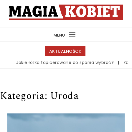
Skip to content
MagiaKobiet.pl
MENU
Toggle
navigation
AKTUALNOŚCI:
Jakie łóżka tapicerowane do spania wybrać?
|
Zbiór wied
Kategoria:
Uroda