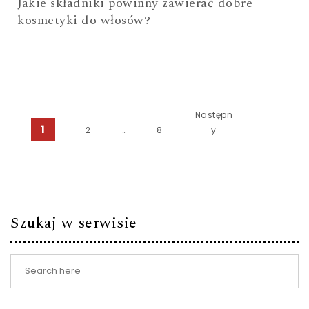
Jakie składniki powinny zawierać dobre
kosmetyki do włosów?
Stronicowanie wpisów
Następn
1
2
…
8
y
Szukaj w serwisie