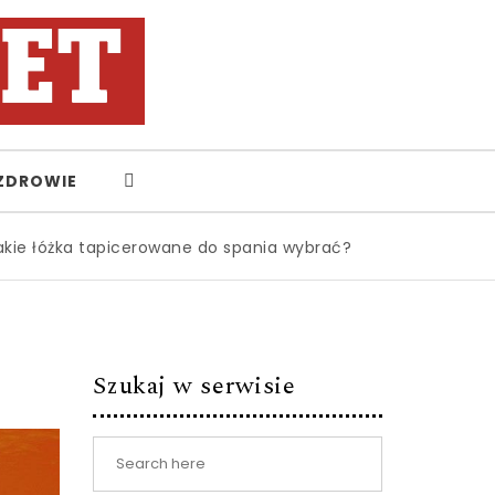
ZDROWIE
żka tapicerowane do spania wybrać?
|
Zbiór wiedzy na tem
Szukaj w serwisie