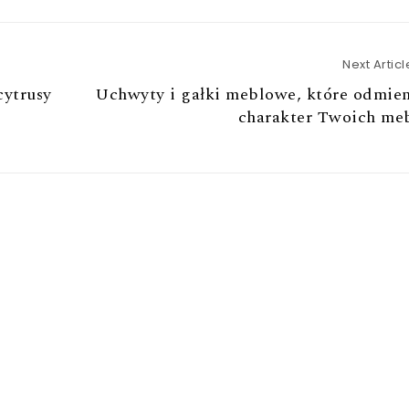
Next Articl
cytrusy
Uchwyty i gałki meblowe, które odmien
charakter Twoich meb