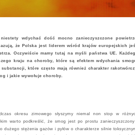
 niestety wdychać dość mocno zanieczyszczone powietrz
ują, że Polska jest liderem wśród krajów europejskich jeś
etrza. Oczywiście mamy tutaj na myśli państwa UE. Każde
szego kraju na choroby, które są efektem wdychania smog
ubstancji, które często mają również charakter rakotwórcz
g i jakie wywołuje choroby.
dczas okresu zimowego słyszymy niemal non stop w różny
kim warto podkreślić, że smog jest po prostu zanieczyszczon
o dużego stężenia gazów i pyłów o charakterze silnie toksyczny