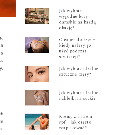
Jak wybrać
wygodne buty
damskie na każdą
okazję?
e.
Cleaner do rzęs –
kiedy należy go
li
użyć podczas
go
stylizacji?
u.
Jak wybrać idealne
y.
sztuczne rzęsy?
Jak wybrać idealne
naklejki na sutki?
ch
Kremy z filtrem
ym
spf – jak często
reaplikować?
m.