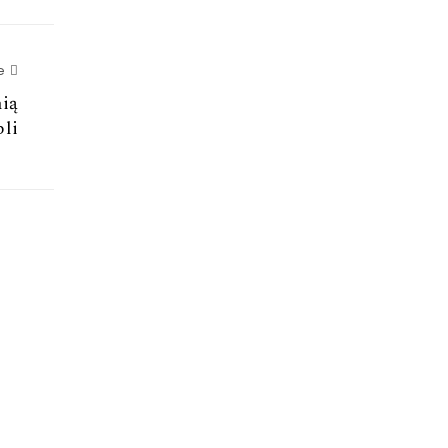
Next Article
e
ią
li