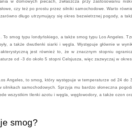
nia w domowych piecach, zwłaszcza przy zastosowaniu niski
ysłowe, czy też po prostu przez silniki samochodowe. Warto równi
zarówno długo utrzymujący się okres bezwietrznej pogody, a tak
. To smog typu londyńskiego, a także smog typu Los Angeles. Tz
ły, a także dwutlenki siarki i węgla. Występuje głównie w wyni
akterystyczną jest również to, że w znacznym stopniu ogranic
aturze od -3 do około 5 stopni Celsjusza, więc zazwyczaj w okres
Los Angeles, to smog, który występuje w temperaturze od 24 do 
a w silnikach samochodowych. Sprzyja mu bardzo słoneczna pogod
de wszystkim tlenki azotu i węgla, węglowodory, a także ozon or
uje smog?