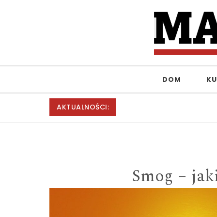
Skip to content
MagiaKobiet.pl
DOM
KU
AKTUALNOŚCI:
Smog – jak