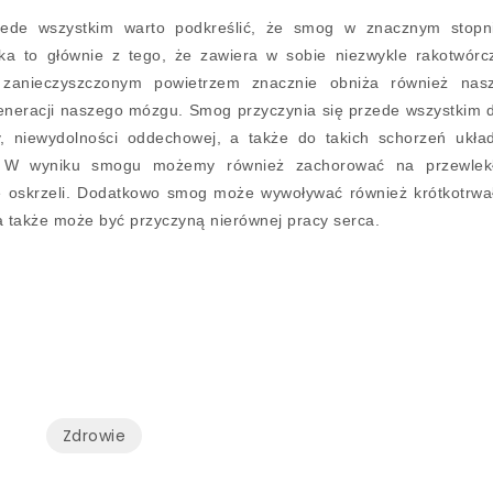
ede wszystkim warto podkreślić, że smog w znacznym stopn
ka to głównie z tego, że zawiera w sobie niezwykle rakotwórc
e zanieczyszczonym powietrzem znacznie obniża również nas
generacji naszego mózgu. Smog przyczynia się przede wszystkim 
y, niewydolności oddechowej, a także do takich schorzeń ukła
ar. W wyniku smogu możemy również zachorować na przewlek
ie oskrzeli. Dodatkowo smog może wywoływać również krótkotrwa
, a także może być przyczyną nierównej pracy serca.
Zdrowie