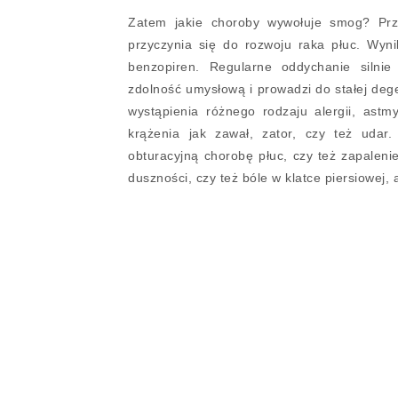
Zatem jakie choroby wywołuje smog? Prz
przyczynia się do rozwoju raka płuc. Wyni
benzopiren. Regularne oddychanie silni
zdolność umysłową i prowadzi do stałej de
wystąpienia różnego rodzaju alergii, astm
krążenia jak zawał, zator, czy też ud
obturacyjną chorobę płuc, czy też zapalen
duszności, czy też bóle w klatce piersiowej