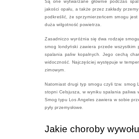
Są one wytwarzane głównie podczas spala
jakości opału, a także przez zakłady przem
podkreślić, że sprzymierzeńcem smogu jest 
duża wilgotność powietrza.
Zasadniczo wyróżnia się dwa rodzaje smogu
smog londyński zawiera przede wszystkim py
spalania paliw kopalnych. Jego cechą char
widoczność. Najczęściej występuje w temper
zimowym.
Natomiast drugi typ smogu czyli tzw. smog 
stopni Celsjusza, w wyniku spalania paliw
Smog typu Los Angeles zawiera w sobie prze
pyły przemysłowe.
Jakie choroby wywoł