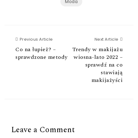
Moda
Previous Article
Next Ar
Previous Article
Next Article
Co na łupież? –
Trendy w makijażu
sprawdzone metody
wiosna-lato 2022 –
sprawdź na co
stawiają
makijażyści
Leave a Comment