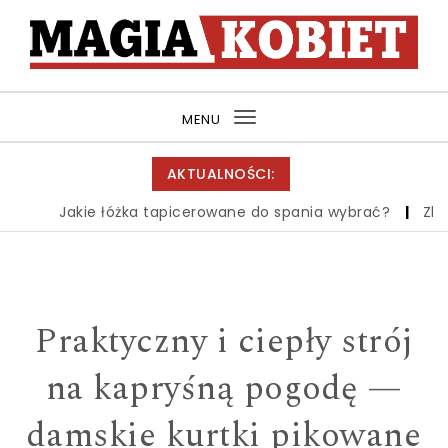
Skip to content
MagiaKobiet.pl
MENU
Toggle
navigation
AKTUALNOŚCI:
Jakie łóżka tapicerowane do spania wybrać?
|
Zbiór 
Praktyczny i ciepły strój
na kapryśną pogodę —
damskie kurtki pikowane