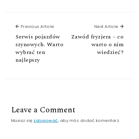
Previous Article
Next Ar
Previous Article
Next Article
Serwis pojazdów
Zawód fryzjera – co
szynowych. Warto
warto o nim
wybrać ten
wiedzieć?
najlepszy
Leave a Comment
Musisz się
zalogować
, aby móc dodać komentarz.