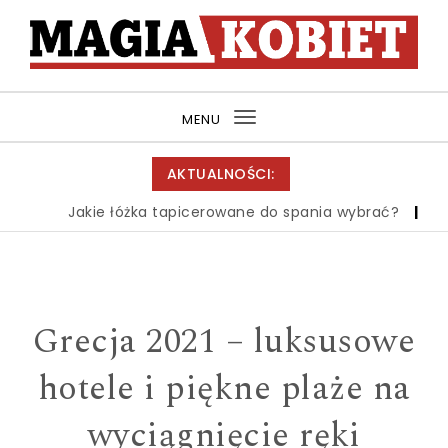
Skip to content
MagiaKobiet.pl
MENU
Toggle
navigation
AKTUALNOŚCI:
Jakie łóżka tapicerowane do spania wybrać?
|
Zbiór 
Grecja 2021 – luksusowe
hotele i piękne plaże na
wyciągnięcie ręki