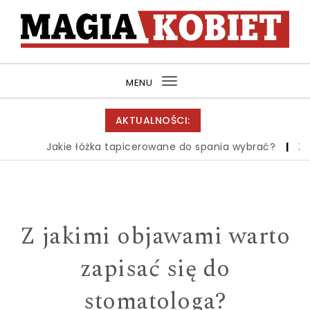
Skip to content
MagiaKobiet.pl
MENU
Toggle
navigation
AKTUALNOŚCI:
Jakie łóżka tapicerowane do spania wybrać?
|
Zbió
Z jakimi objawami warto
zapisać się do
stomatologa?