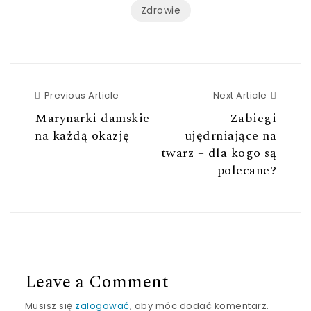
Zdrowie
Previous Article
Next Ar
Previous Article
Next Article
Marynarki damskie
Zabiegi
na każdą okazję
ujędrniające na
twarz – dla kogo są
polecane?
Leave a Comment
Musisz się
zalogować
, aby móc dodać komentarz.