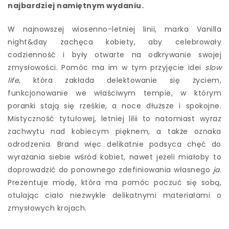
najbardziej namiętnym wydaniu.
W najnowszej wiosenno-letniej linii, marka Vanilla
night&day zachęca kobiety, aby celebrowały
codzienność i były otwarte na odkrywanie swojej
zmysłowości. Pomóc ma im w tym przyjęcie idei
slow
life
, która zakłada delektowanie się życiem,
funkcjonowanie we właściwym tempie, w którym
poranki stają się rześkie, a noce dłuższe i spokojne.
Mistyczność tytułowej, letniej lilii to natomiast wyraz
zachwytu nad kobiecym pięknem, a także oznaka
odrodzenia. Brand więc delikatnie podsyca chęć do
wyrażania siebie wśród kobiet, nawet jeżeli miałoby to
doprowadzić do ponownego zdefiniowania własnego
ja
.
Prezentuje modę, która ma pomóc poczuć się sobą,
otulając ciało niezwykle delikatnymi materiałami o
zmysłowych krojach.