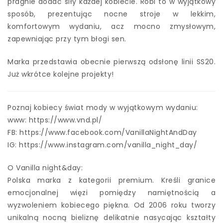
pragnie dodać siły każdej kobiecie. Robi to w wyjątkowy
sposób, prezentując nocne stroje w lekkim,
komfortowym wydaniu, acz mocno zmysłowym,
zapewniając przy tym błogi sen.
Marka przedstawia obecnie pierwszą odsłonę linii SS20.
Już wkrótce kolejne projekty!
Poznaj kobiecy świat mody w wyjątkowym wydaniu:
www: https://www.vnd.pl/
FB: https://www.facebook.com/VanillaNightAndDay
IG: https://www.instagram.com/vanilla_night_day/
O Vanilla night&day:
Polska marka z kategorii premium. Kreśli granice
emocjonalnej więzi pomiędzy namiętnością a
wyzwoleniem kobiecego piękna. Od 2006 roku tworzy
unikalną nocną bieliznę delikatnie nasycając kształty