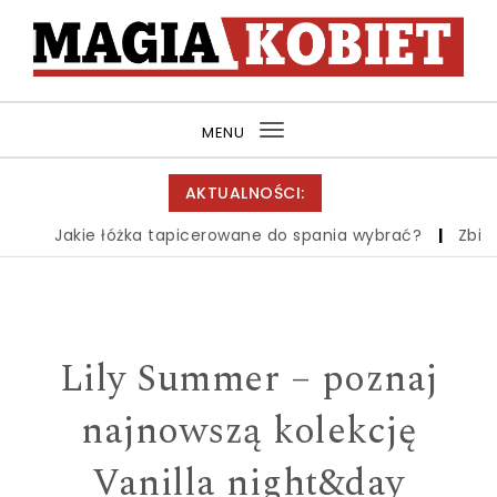
Skip to content
MagiaKobiet.pl
MENU
Toggle
navigation
AKTUALNOŚCI:
Jakie łóżka tapicerowane do spania wybrać?
|
Zbiór wi
Lily Summer – poznaj
najnowszą kolekcję
Vanilla night&day