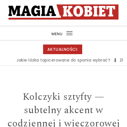
Skip to content
MagiaKobiet.pl
MENU
Toggle
navigation
AKTUALNOŚCI:
Jakie łóżka tapicerowane do spania wybrać?
|
Zbiór 
Kolczyki sztyfty —
subtelny akcent w
codziennej i wieczorowej