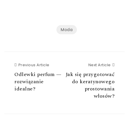
Moda
Previous Article
Next Ar
Previous Article
Next Article
Odlewki perfum —
Jak się przygotować
rozwiązanie
do keratynowego
idealne?
prostowania
włosów?