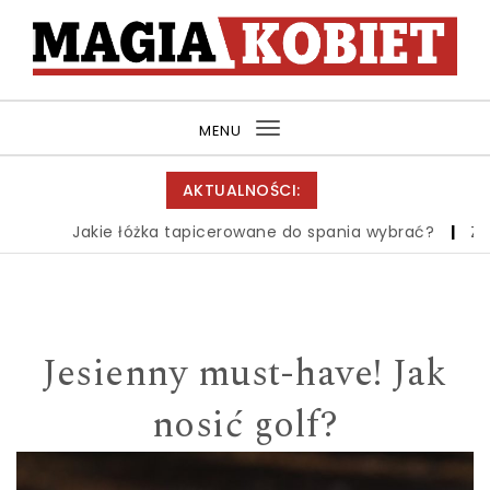
Skip to content
MagiaKobiet.pl
MENU
Toggle
navigation
AKTUALNOŚCI:
Jakie łóżka tapicerowane do spania wybrać?
|
Zbiór
Jesienny must-have! Jak
nosić golf?