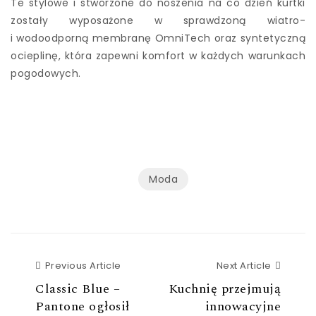
Te stylowe i stworzone do noszenia na co dzień kurtki
zostały wyposażone w sprawdzoną wiatro-
i wodoodporną membranę OmniTech oraz syntetyczną
ocieplinę, która zapewni komfort w każdych warunkach
pogodowych.
Moda
Previous Article
Next Ar
Previous Article
Next Article
Classic Blue –
Kuchnię przejmują
Pantone ogłosił
innowacyjne