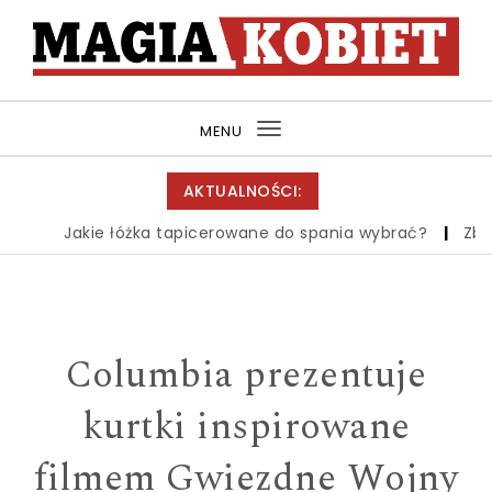
Skip to content
MagiaKobiet.pl
MENU
Toggle
navigation
AKTUALNOŚCI:
Jakie łóżka tapicerowane do spania wybrać?
|
Zbiór 
Columbia prezentuje
kurtki inspirowane
filmem Gwiezdne Wojny