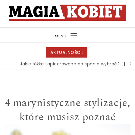
Skip to content
MagiaKobiet.pl
MENU
Toggle
navigation
AKTUALNOŚCI:
Jakie łóżka tapicerowane do spania wybrać?
|
Zbiór
4 marynistyczne stylizacje,
które musisz poznać