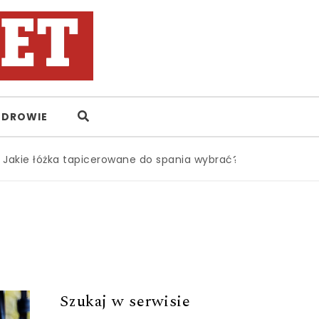
ZDROWIE
kie łóżka tapicerowane do spania wybrać?
|
Zbiór wiedzy
Szukaj w serwisie