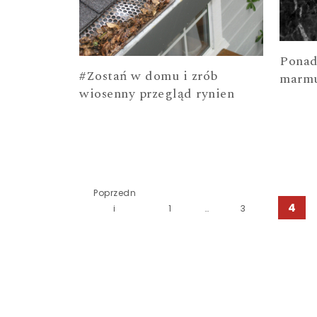
Ponad
#Zostań w domu i zrób
marm
wiosenny przegląd rynien
Stronicowanie wpisów
Poprzedn
4
i
1
…
3