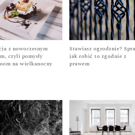
cja z nowoczesnym
Stawiasz ogrodznie? Spr
em, czyli pomysły
jak robić to zgodnie z
oom na wielkanocny
prawem